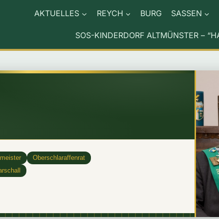
AKTUELLES
REYCH
BURG
SASSEN
SOS-KINDERDORF ALTMÜNSTER – “H
meister
Oberschlaraffenrat
rschall