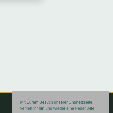
Mit Eurem Besuch unserer Uhunetzseite,
© 2026 Gamundia 205 Rt Energetix
verliert Ihr hin und wieder eine Feder. Alle