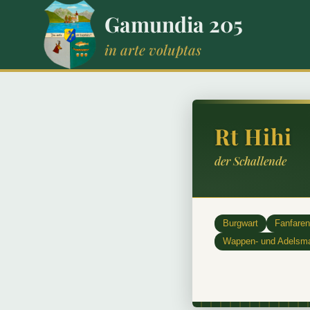
Zum
Gamundia 205
Inhalt
springen
in arte voluptas
Rt Hihi
der Schallende
Burgwart
Fanfaren
Wappen- und Adelsma